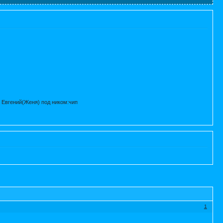
 Евгений(Женя) под ником:чип
1