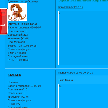
Администратор-Офицер
http://fantasyflash.ru/
0
Откуда:
г.Нижний Тагил
Зарегистрирован
: 02-09-07
Приглашений:
0
Сообщений:
273
Уважение:
[+1/-0]
Пол:
Мужской
Возраст:
29
[1996-10-15]
Провел на форуме:
3 дня 17 часов
Последний визит:
31-07-10 23:10:46
Поделиться
10-09-08 20:14:29
STALKER
Типа Мыша
Новичок
Зарегистрирован
: 10-09-08
+1
Приглашений:
0
Сообщений:
1
Уважение:
[+1/-0]
Провел на форуме:
21 минуту
Последний визит: