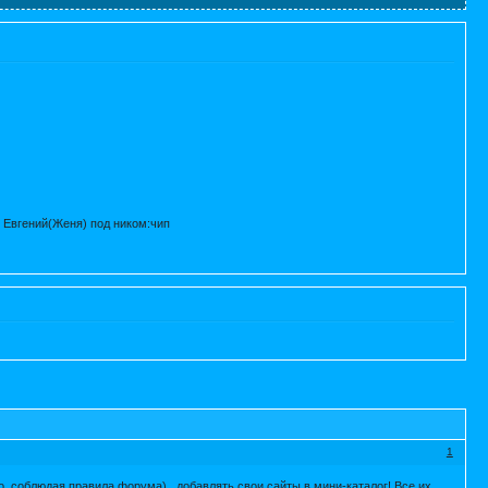
 Евгений(Женя) под ником:чип
1
о, соблюдая правила форума), добавлять свои сайты в мини-каталог! Все их