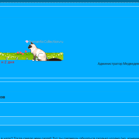
Администратор:Медведев
ков
 в чате? Тогда смело жми
сюда!!
Тут ты сможешь общаться сколько угодно (но, конечн