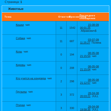
Страница:
1
Животные
Последнее
Тема
Ответов
Просмотров
сообщение
Кошки
чип
15-08-09
11
1542
00:01:25
Абрамович$
Собаки
чип
03-07-09
11
687
11:25:27
Полина
Козы
чип
08-05-08
0
194
21:15:54
чип
Коровы
чип
08-05-08
0
208
21:15:04
чип
Кто учится на хендлера
чип
08-05-08
2
298
21:12:57
чип
Грузыны
чип
28-04-08
3
372
20:03:21
JULL
Птички
чип
28-04-08
3
330
19:58:35
JULL