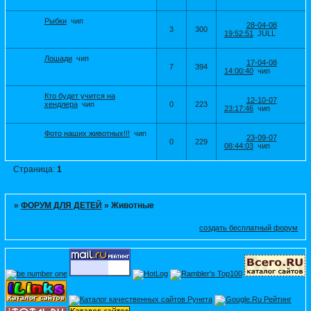
Рыбки
чип
28-04-08
3
300
19:52:51
JULL
Лошади
чип
17-04-08
7
394
14:00:40
чип
Кто будет учится на
12-10-07
хендлера
чип
0
223
23:17:46
чип
Фото наших животных!!!
чип
23-09-07
0
229
08:44:03
чип
Страница:
1
»
ФОРУМ ДЛЯ ДЕТЕЙ
»
Животные
создать бесплатный форум