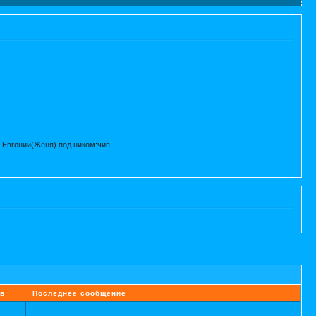
 Евгений(Женя) под ником:чип
в
Последнее сообщение