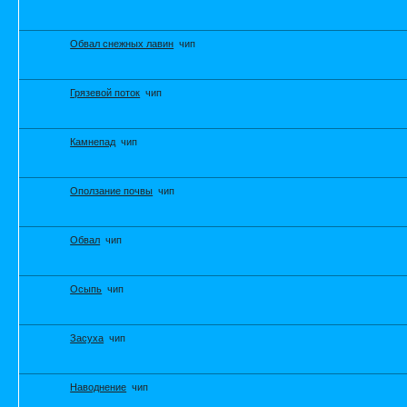
Обвал снежных лавин
чип
Грязевой поток
чип
Камнепад
чип
Оползание почвы
чип
Обвал
чип
Осыпь
чип
Засуха
чип
Наводнение
чип